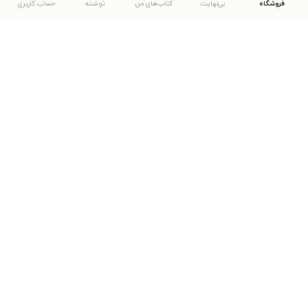
فروشگاه
بی‌نهایت
کتاب‌های من
نوشته
حساب کاربری
دانلود اپلیکیشن طاقچه
... موارد دیگر
مشاهدهٔ دیگر نسخه‌های طاقچه