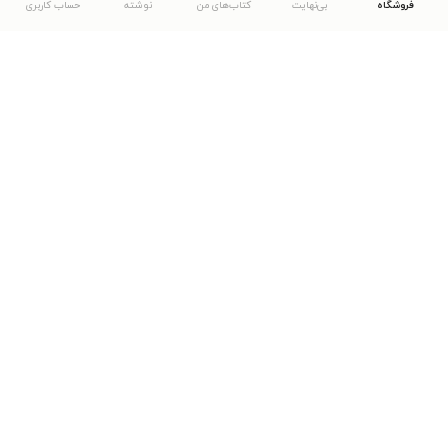
فروشگاه
بی‌نهایت
کتاب‌های من
نوشته
حساب کاربری
دانلود اپلیکیشن طاقچه
... موارد دیگر
مشاهدهٔ دیگر نسخه‌های طاقچه