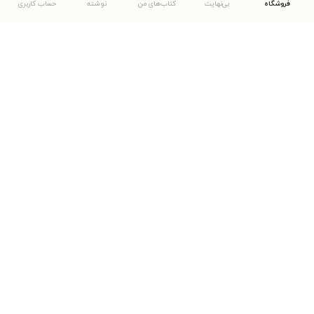
فروشگاه
بی‌نهایت
کتاب‌های من
نوشته
حساب کاربری
دانلود اپلیکیشن طاقچه
... موارد دیگر
مشاهدهٔ دیگر نسخه‌های طاقچه