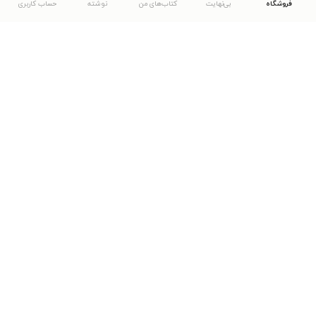
فروشگاه
بی‌نهایت
کتاب‌های من
نوشته
حساب کاربری
دانلود اپلیکیشن طاقچه
... موارد دیگر
مشاهدهٔ دیگر نسخه‌های طاقچه