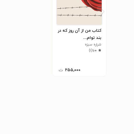
کتاب من از آن روز که در
بند توام...
شراره سبزه
)
۱
(
۱٫۰
۲۵۵,۰۰۰
ت