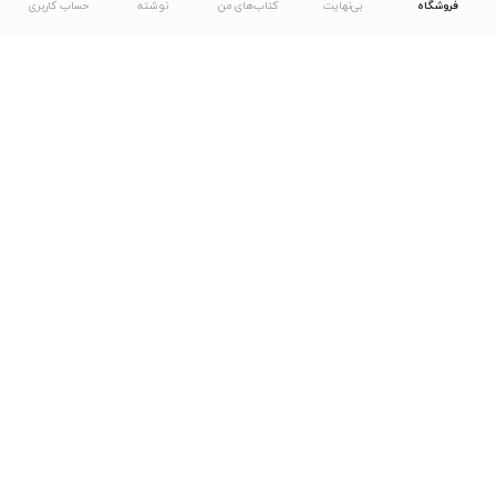
فروشگاه
بی‌نهایت
کتاب‌های من
نوشته
حساب کاربری
دانلود اپلیکیشن طاقچه
... موارد دیگر
مشاهدهٔ دیگر نسخه‌های طاقچه