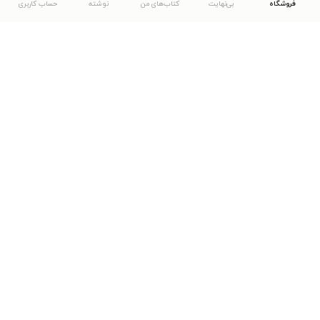
فروشگاه
بی‌نهایت
کتاب‌های من
نوشته
حساب کاربری
دانلود اپلیکیشن طاقچه
... موارد دیگر
مشاهدهٔ دیگر نسخه‌های طاقچه