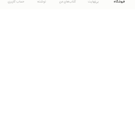
فروشگاه
بی‌نهایت
کتاب‌های من
نوشته
حساب کاربری
دانلود اپلیکیشن طاقچه
... موارد دیگر
مشاهدهٔ دیگر نسخه‌های طاقچه