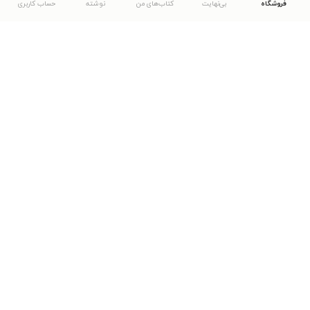
فروشگاه
بی‌نهایت
کتاب‌های من
نوشته
حساب کاربری
دانلود اپلیکیشن طاقچه
... موارد دیگر
مشاهدهٔ دیگر نسخه‌های طاقچه