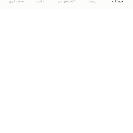
فروشگاه
بی‌نهایت
کتاب‌های من
نوشته
حساب کاربری
دانلود اپلیکیشن طاقچه
... موارد دیگر
مشاهدهٔ دیگر نسخه‌های طاقچه