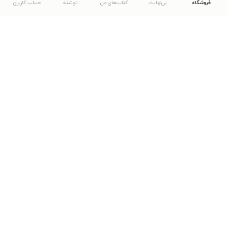
فروشگاه
بی‌نهایت
کتاب‌های من
نوشته
حساب کاربری
دانلود اپلیکیشن طاقچه
... موارد دیگر
مشاهدهٔ دیگر نسخه‌های طاقچه