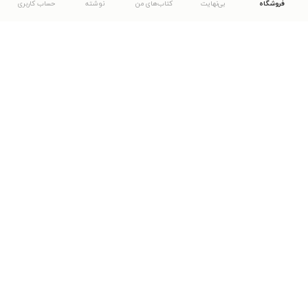
فروشگاه
بی‌نهایت
کتاب‌های من
نوشته
حساب کاربری
دانلود اپلیکیشن طاقچه
... موارد دیگر
مشاهدهٔ دیگر نسخه‌های طاقچه