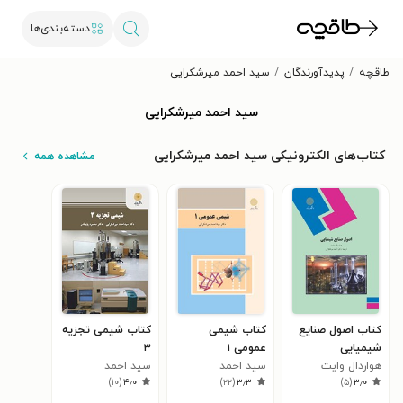
دسته‌بندی‌ها
طاقچه
پدیدآورندگان
سید احمد میرشکرایی
سید احمد میرشکرایی
کتاب‌های الکترونیکی سید احمد میرشکرایی
مشاهده همه
کتاب اصول صنایع
کتاب شیمی
کتاب شیمی تجزیه
شیمیایی
عمومی ۱
۳
هواردال وایت
سید احمد
سید احمد
)
۱۰
(
۴٫۰
)
۲۲
(
۳٫۳
)
۵
(
۳٫۰
میرشکرایی
میرشکرایی