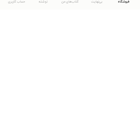
فروشگاه
بی‌نهایت
کتاب‌های من
نوشته
حساب کاربری
دانلود اپلیکیشن طاقچه
... موارد دیگر
مشاهدهٔ دیگر نسخه‌های طاقچه