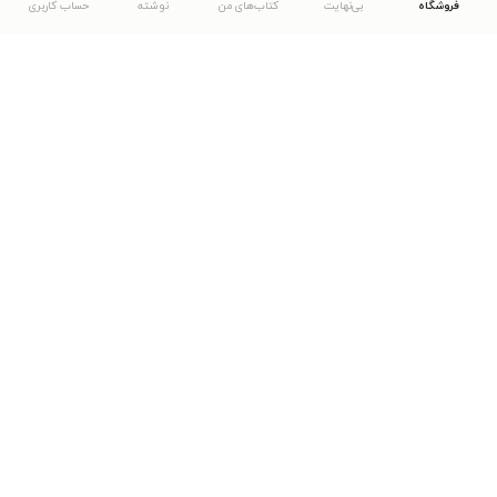
فروشگاه
بی‌نهایت
کتاب‌های من
نوشته
حساب کاربری
دانلود اپلیکیشن طاقچه
... موارد دیگر
مشاهدهٔ دیگر نسخه‌های طاقچه