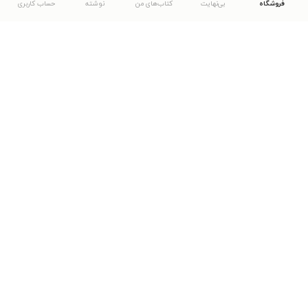
فروشگاه
بی‌نهایت
کتاب‌های من
نوشته
حساب کاربری
دانلود اپلیکیشن طاقچه
... موارد دیگر
مشاهدهٔ دیگر نسخه‌های طاقچه