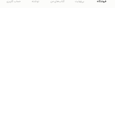
فروشگاه
بی‌نهایت
کتاب‌های من
نوشته
حساب کاربری
دانلود اپلیکیشن طاقچه
... موارد دیگر
مشاهدهٔ دیگر نسخه‌های طاقچه