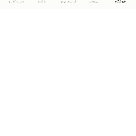
فروشگاه
بی‌نهایت
کتاب‌های من
نوشته
حساب کاربری
دانلود اپلیکیشن طاقچه
... موارد دیگر
مشاهدهٔ دیگر نسخه‌های طاقچه