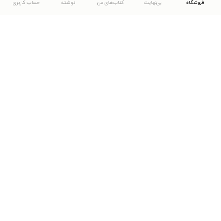
فروشگاه
بی‌نهایت
کتاب‌های من
نوشته
حساب کاربری
دانلود اپلیکیشن طاقچه
... موارد دیگر
مشاهدهٔ دیگر نسخه‌های طاقچه