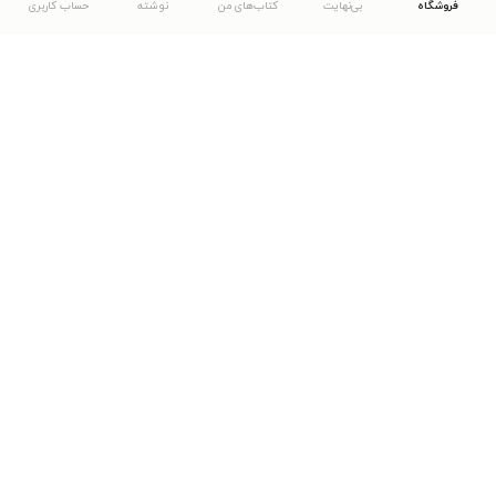
فروشگاه
بی‌نهایت
کتاب‌های من
نوشته
حساب کاربری
دانلود اپلیکیشن طاقچه
... موارد دیگر
مشاهدهٔ دیگر نسخه‌های طاقچه