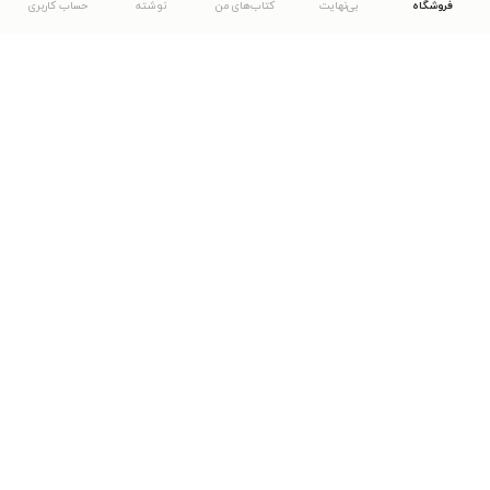
فروشگاه
بی‌نهایت
کتاب‌های من
نوشته
حساب کاربری
دانلود اپلیکیشن طاقچه
... موارد دیگر
مشاهدهٔ دیگر نسخه‌های طاقچه