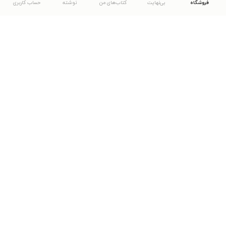
فروشگاه
بی‌نهایت
کتاب‌های من
نوشته
حساب کاربری
دانلود اپلیکیشن طاقچه
... موارد دیگر
مشاهدهٔ دیگر نسخه‌های طاقچه