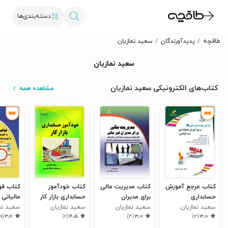
دسته‌بندی‌ها
طاقچه
پدیدآورندگان
سعید نمازیان
سعید نمازیان
کتاب‌های الکترونیکی سعید نمازیان
مشاهده همه
کتاب مرجع آموزش
کتاب مدیریت مالی
کتاب خودآموز
کتاب قو
حسابداری
برای مدیران
حسابداری بازار کار
مالیاتی پ
سعید نمازیان
غیرمالی
سعید نمازیان
سعید نمازیان
سعید نم
)
۹
(
۳٫۶
)
۲
(
۴٫۵
)
۴
(
۳٫۰
)
۳
(
۳٫۰