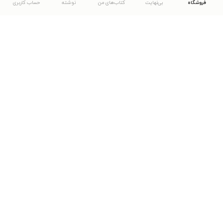
فروشگاه
بی‌نهایت
کتاب‌های من
نوشته
حساب کاربری
دانلود اپلیکیشن طاقچه
... موارد دیگر
مشاهدهٔ دیگر نسخه‌های طاقچه