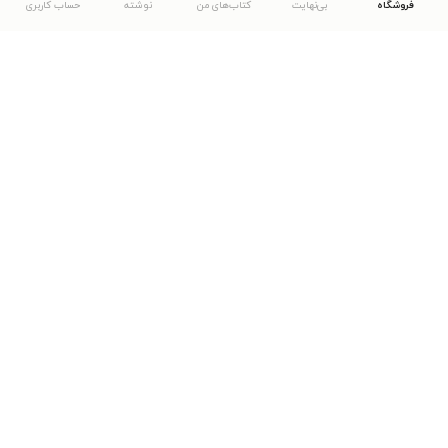
فروشگاه
بی‌نهایت
کتاب‌های من
نوشته
حساب کاربری
دانلود اپلیکیشن طاقچه
... موارد دیگر
مشاهدهٔ دیگر نسخه‌های طاقچه