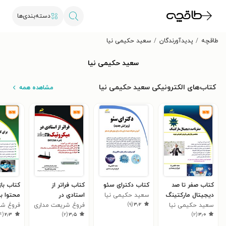
دسته‌بندی‌ها
طاقچه
پدیدآورندگان
سعید حکیمی نیا
سعید حکیمی نیا
کتاب‌های الکترونیکی سعید حکیمی نیا
مشاهده همه
کتاب صفر تا صد
کتاب دکترای سئو
کتاب فراتر از
کتاب باز
دیجیتال مارکتینگ
سعید حکیمی نیا
استادی در
محتوا ب
)
۹
(
۳٫۲
سعید حکیمی نیا
میکروتیک
فروغ شریعت مداری
کارهای آ
فروغ شر
۴
(
۲٫۳
)
۲
(
۳٫۵
)
۲
(
۳٫۰
MIKROTIK
(محتوای