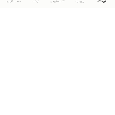
فروشگاه
بی‌نهایت
کتاب‌های من
نوشته
حساب کاربری
دانلود اپلیکیشن طاقچه
... موارد دیگر
مشاهدهٔ دیگر نسخه‌های طاقچه