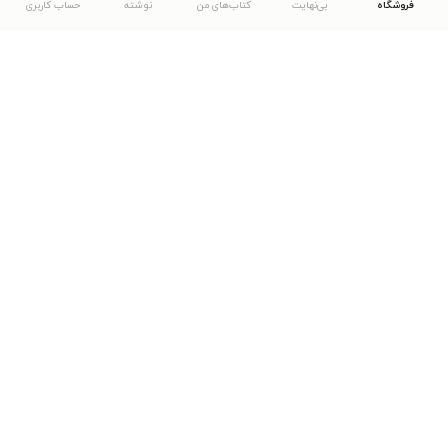
فروشگاه
بی‌نهایت
کتاب‌های من
نوشته
حساب کاربری
دانلود اپلیکیشن طاقچه
... موارد دیگر
مشاهدهٔ دیگر نسخه‌های طاقچه