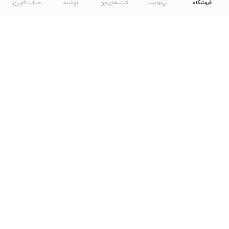
فروشگاه
بی‌نهایت
کتاب‌های من
نوشته
حساب کاربری
دانلود اپلیکیشن طاقچه
... موارد دیگر
مشاهدهٔ دیگر نسخه‌های طاقچه