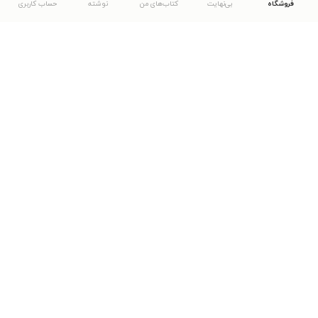
فروشگاه
بی‌نهایت
کتاب‌های من
نوشته
حساب کاربری
دانلود اپلیکیشن طاقچه
... موارد دیگر
مشاهدهٔ دیگر نسخه‌های طاقچه