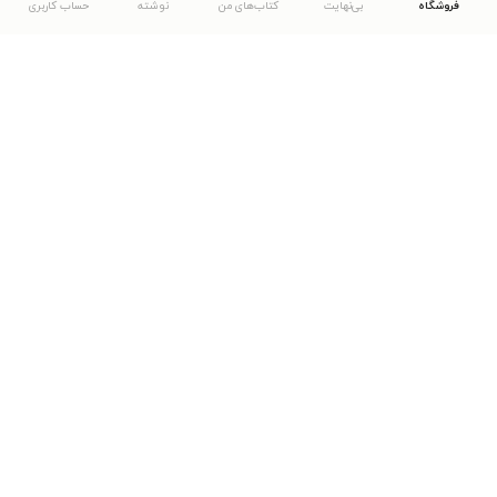
فروشگاه
بی‌نهایت
کتاب‌های من
نوشته
حساب کاربری
دانلود اپلیکیشن طاقچه
... موارد دیگر
مشاهدهٔ دیگر نسخه‌های طاقچه