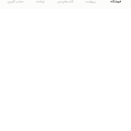
فروشگاه
بی‌نهایت
کتاب‌های من
نوشته
حساب کاربری
دانلود اپلیکیشن طاقچه
... موارد دیگر
مشاهدهٔ دیگر نسخه‌های طاقچه