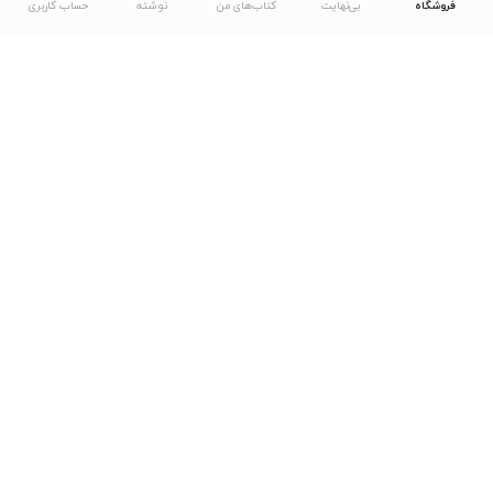
فروشگاه
بی‌نهایت
کتاب‌های من
نوشته
حساب کاربری
دانلود اپلیکیشن طاقچه
... موارد دیگر
مشاهدهٔ دیگر نسخه‌های طاقچه