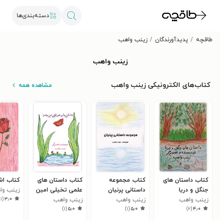
دسته‌بندی‌ها
طاقچه
پدیدآورندگان
زینب واهب
زینب واهب
کتاب‌های الکترونیکی زینب واهب
مشاهده همه
کتاب داستان های
کتاب مجموعه
کتاب داستان های
کتاب اشع
جنگل و دریا
داستانی پرنیان
علمی تخیلی امین
زینب وا
)
۱
(
۳٫۰
زینب واهب
زینب واهب
و اسرا
زینب واهب
)
۱
(
۵٫۰
)
۱
(
۵٫۰
)
۲
(
۴٫۰