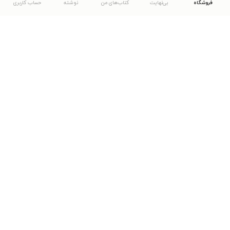
فروشگاه
بی‌نهایت
کتاب‌های من
نوشته
حساب کاربری
دانلود اپلیکیشن طاقچه
... موارد دیگر
مشاهدهٔ دیگر نسخه‌های طاقچه