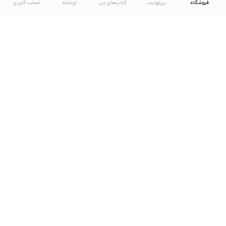
فروشگاه
بی‌نهایت
کتاب‌های من
نوشته
حساب کاربری
دانلود اپلیکیشن طاقچه
... موارد دیگر
مشاهدهٔ دیگر نسخه‌های طاقچه