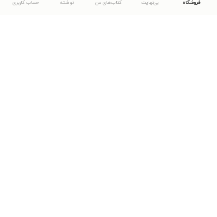
فروشگاه
بی‌نهایت
کتاب‌های من
نوشته
حساب کاربری
دانلود اپلیکیشن طاقچه
... موارد دیگر
مشاهدهٔ دیگر نسخه‌های طاقچه