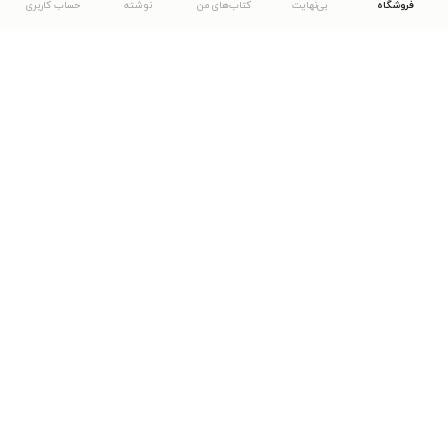
فروشگاه
بی‌نهایت
کتاب‌های من
نوشته
حساب کاربری
دانلود اپلیکیشن طاقچه
... موارد دیگر
مشاهدهٔ دیگر نسخه‌های طاقچه