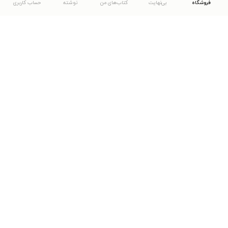
فروشگاه
بی‌نهایت
کتاب‌های من
نوشته
حساب کاربری
دانلود اپلیکیشن طاقچه
... موارد دیگر
مشاهدهٔ دیگر نسخه‌های طاقچه