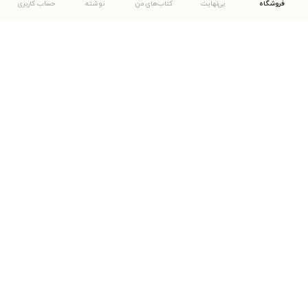
فروشگاه
بی‌نهایت
کتاب‌های من
نوشته
حساب کاربری
دانلود اپلیکیشن طاقچه
... موارد دیگر
مشاهدهٔ دیگر نسخه‌های طاقچه