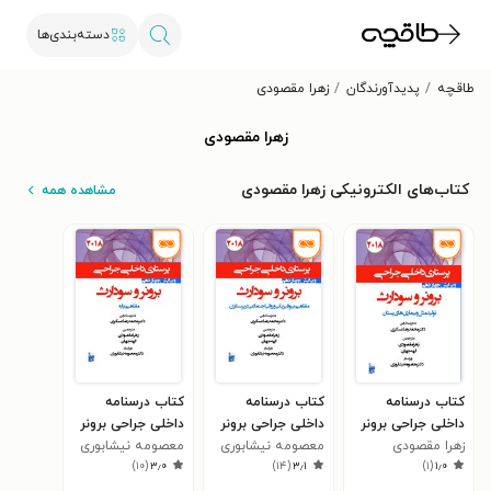
دسته‌بندی‌ها
طاقچه
پدیدآورندگان
زهرا مقصودی
زهرا مقصودی
کتاب‌های الکترونیکی زهرا مقصودی
مشاهده همه
کتاب درسنامه
کتاب درسنامه
کتاب درسنامه
داخلی جراحی برونر
داخلی جراحی برونر
داخلی جراحی برونر
زهرا مقصودی
سودارث 2018
سودارث ۲۰۱۸؛
معصومه نیشابوری
سودارث ۲۰۱۸؛
معصومه نیشابوری
)
۱۰
(
۳٫۰
)
۱۴
(
۳٫۱
)
۱
(
۱٫۰
(بخش سیزدهم،
(بخش دوم)
(بخش اول) مفاهیم
تولید مثل و بیماری
مفاهیم بیوفیزیکی
پایه