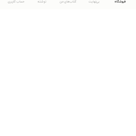
فروشگاه
بی‌نهایت
کتاب‌های من
نوشته
حساب کاربری
دانلود اپلیکیشن طاقچه
... موارد دیگر
مشاهدهٔ دیگر نسخه‌های طاقچه