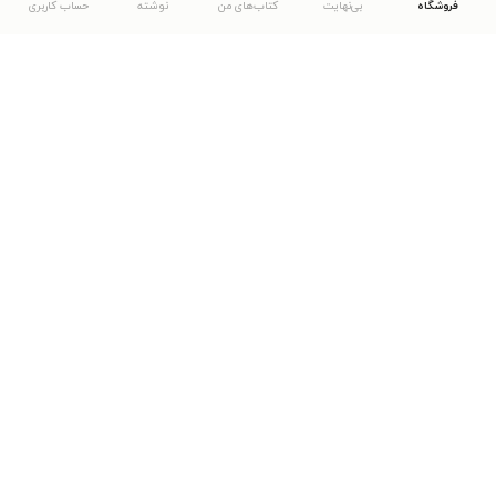
فروشگاه
بی‌نهایت
کتاب‌های من
نوشته
حساب کاربری
دانلود اپلیکیشن طاقچه
... موارد دیگر
مشاهدهٔ دیگر نسخه‌های طاقچه