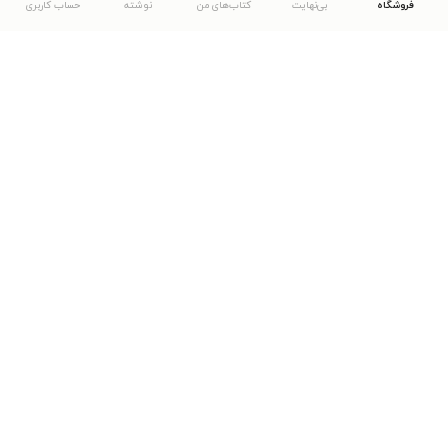
فروشگاه
بی‌نهایت
کتاب‌های من
نوشته
حساب کاربری
دانلود اپلیکیشن طاقچه
... موارد دیگر
مشاهدهٔ دیگر نسخه‌های طاقچه