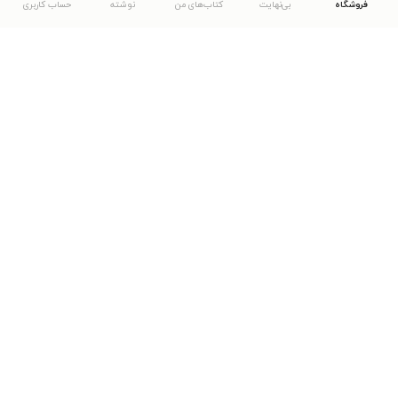
فروشگاه
بی‌نهایت
کتاب‌های من
نوشته
حساب کاربری
دانلود اپلیکیشن طاقچه
... موارد دیگر
مشاهدهٔ دیگر نسخه‌های طاقچه