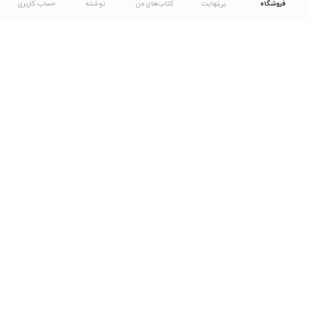
فروشگاه
بی‌نهایت
کتاب‌های من
نوشته
حساب کاربری
دانلود اپلیکیشن طاقچه
... موارد دیگر
مشاهدهٔ دیگر نسخه‌های طاقچه