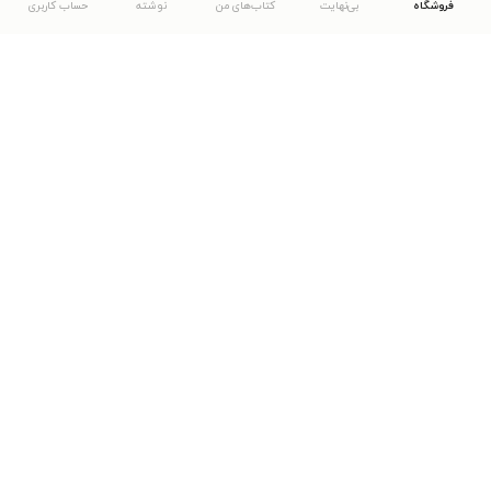
فروشگاه
بی‌نهایت
کتاب‌های من
نوشته
حساب کاربری
دانلود اپلیکیشن طاقچه
... موارد دیگر
مشاهدهٔ دیگر نسخه‌های طاقچه