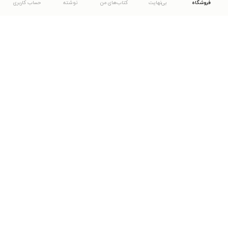
فروشگاه
بی‌نهایت
کتاب‌های من
نوشته
حساب کاربری
دانلود اپلیکیشن طاقچه
... موارد دیگر
مشاهدهٔ دیگر نسخه‌های طاقچه