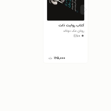
کتاب روایت ذلت
رونان مک دونالد
)
۱
(
۱٫۰
۱۶۵,۰۰۰
ت