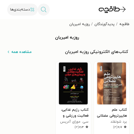
دسته‌بندی‌ها
طاقچه
پدیدآورندگان
روزبه امیریان
روزبه امیریان
کتاب‌های الکترونیکی روزبه امیریان
مشاهده همه
کتاب علم
کتاب رژیم غذایی،
هایپرتروفی عضلانی
فعالیت ورزشی و
برد شونفلد
بیماری های مزمن
سی. مورای آدریس
)
۳
(
۲٫۳
)
۳
(
۲٫۷