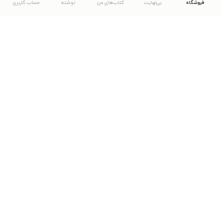
فروشگاه
بی‌نهایت
کتاب‌های من
نوشته
حساب کاربری
دانلود اپلیکیشن طاقچه
... موارد دیگر
مشاهدهٔ دیگر نسخه‌های طاقچه