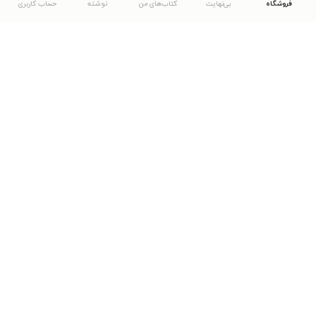
فروشگاه
بی‌نهایت
کتاب‌های من
نوشته
حساب کاربری
دانلود اپلیکیشن طاقچه
... موارد دیگر
مشاهدهٔ دیگر نسخه‌های طاقچه