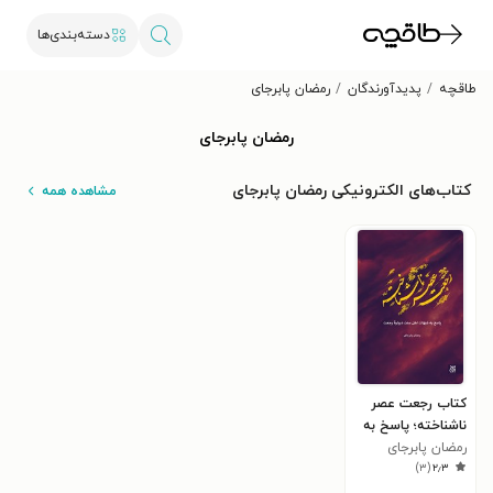
دسته‌بندی‌ها
طاقچه
پدیدآورندگان
رمضان پابرجای
رمضان پابرجای
کتاب‌های الکترونیکی رمضان پابرجای
مشاهده همه
کتاب رجعت عصر
ناشناخته؛ پاسخ‌ به
رمضان پابرجای
شبهات اهل سنت
)
۳
(
۲٫۳