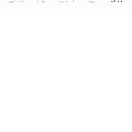
فروشگاه
بی‌نهایت
کتاب‌های من
نوشته
حساب کاربری
دانلود اپلیکیشن طاقچه
... موارد دیگر
مشاهدهٔ دیگر نسخه‌های طاقچه