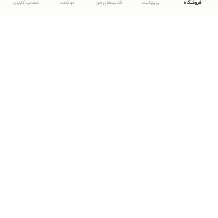
فروشگاه
بی‌نهایت
کتاب‌های من
نوشته
حساب کاربری
دانلود اپلیکیشن طاقچه
... موارد دیگر
مشاهدهٔ دیگر نسخه‌های طاقچه