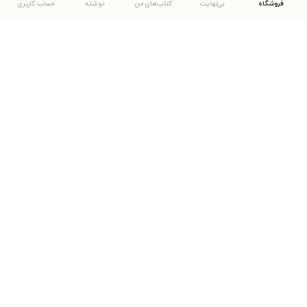
فروشگاه
بی‌نهایت
کتاب‌های من
نوشته
حساب کاربری
دانلود اپلیکیشن طاقچه
... موارد دیگر
مشاهدهٔ دیگر نسخه‌های طاقچه